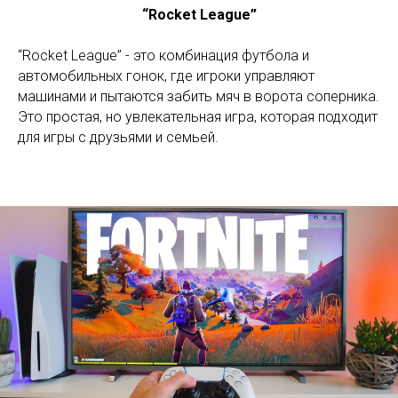
“Rocket League”
“Rocket League” - это комбинация футбола и
автомобильных гонок, где игроки управляют
машинами и пытаются забить мяч в ворота соперника.
Это простая, но увлекательная игра, которая подходит
для игры с друзьями и семьей.