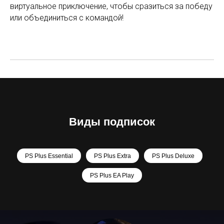
виртуальное приключение, чтобы сразиться за победу
или объединиться с командой!
Виды подписок
PS Plus Essential
PS Plus Extra
PS Plus Deluxe
PS Plus EA Play